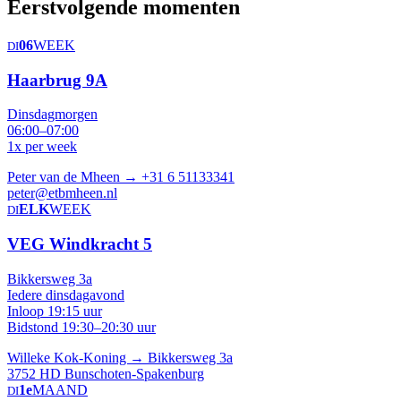
Eerstvolgende momenten
06
WEEK
DI
Haarbrug 9A
Dinsdagmorgen
06:00–07:00
1x per week
Peter van de Mheen →
+31 6 51133341
peter@etbmheen.nl
ELK
WEEK
DI
VEG Windkracht 5
Bikkersweg 3a
Iedere dinsdagavond
Inloop 19:15 uur
Bidstond 19:30–20:30 uur
Willeke Kok-Koning →
Bikkersweg 3a
3752 HD Bunschoten-Spakenburg
1e
MAAND
DI