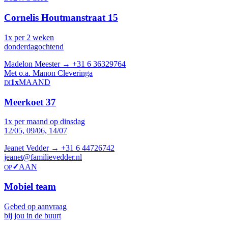
Cornelis Houtmanstraat 15
1x per 2 weken
donderdagochtend
Madelon Meester →
+31 6 36329764
Met o.a. Manon Cleveringa
1x
MAAND
DI
Meerkoet 37
1x per maand op dinsdag
12/05, 09/06, 14/07
Jeanet Vedder →
+31 6 44726742
jeanet@familievedder.nl
✓
AAN
OP
Mobiel team
Gebed op aanvraag
bij jou in de buurt