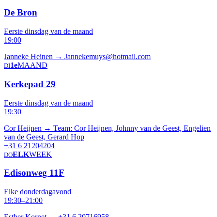
De Bron
Eerste dinsdag van de maand
19:00
Janneke Heinen →
Jannekemuys@hotmail.com
1e
MAAND
DI
Kerkepad 29
Eerste dinsdag van de maand
19:30
Cor Heijnen →
Team: Cor Heijnen, Johnny van de Geest, Engelien
van de Geest, Gerard Hop
+31 6 21204204
ELK
WEEK
DO
Edisonweg 11F
Elke donderdagavond
19:30–21:00
Esther Kornet →
+31 6 20716958