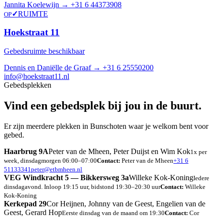
Jannita Koelewijn →
+31 6 44373908
✓
RUIMTE
OP
Hoekstraat 11
Gebedsruimte beschikbaar
Dennis en Daniëlle de Graaf →
+31 6 25550200
info@hoekstraat11.nl
Gebedsplekken
Vind een gebedsplek bij jou in de buurt.
Er zijn meerdere plekken in Bunschoten waar je welkom bent voor
gebed.
Haarbrug 9A
Peter van de Mheen, Peter Duijst en Wim Kok
1x per
week, dinsdagmorgen 06:00–07:00
Contact:
Peter van de Mheen
+31 6
51133341
peter@etbmheen.nl
VEG Windkracht 5 — Bikkersweg 3a
Willeke Kok-Koning
Iedere
dinsdagavond. Inloop 19:15 uur, bidstond 19:30–20:30 uur
Contact:
Willeke
Kok-Koning
Kerkepad 29
Cor Heijnen, Johnny van de Geest, Engelien van de
Geest, Gerard Hop
Eerste dinsdag van de maand om 19:30
Contact:
Cor