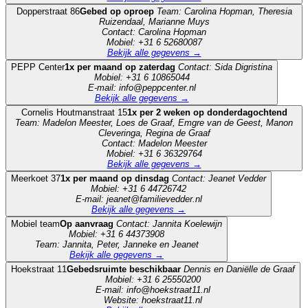
Dopperstraat 86
Gebed op oproep
Team: Carolina Hopman, Theresia
Ruizendaal, Marianne Muys
Contact: Carolina Hopman
Mobiel: +31 6 52680087
Bekijk alle gegevens →
PEPP Center
1x per maand op zaterdag
Contact: Sida Digristina
Mobiel: +31 6 10865044
E-mail: info@peppcenter.nl
Bekijk alle gegevens →
Cornelis Houtmanstraat 15
1x per 2 weken op donderdagochtend
Team: Madelon Meester, Loes de Graaf, Emgre van de Geest, Manon
Cleveringa, Regina de Graaf
Contact: Madelon Meester
Mobiel: +31 6 36329764
Bekijk alle gegevens →
Meerkoet 37
1x per maand op dinsdag
Contact: Jeanet Vedder
Mobiel: +31 6 44726742
E-mail: jeanet@familievedder.nl
Bekijk alle gegevens →
Mobiel team
Op aanvraag
Contact: Jannita Koelewijn
Mobiel: +31 6 44373908
Team: Jannita, Peter, Janneke en Jeanet
Bekijk alle gegevens →
Hoekstraat 11
Gebedsruimte beschikbaar
Dennis en Daniëlle de Graaf
Mobiel: +31 6 25550200
E-mail: info@hoekstraat11.nl
Website: hoekstraat11.nl