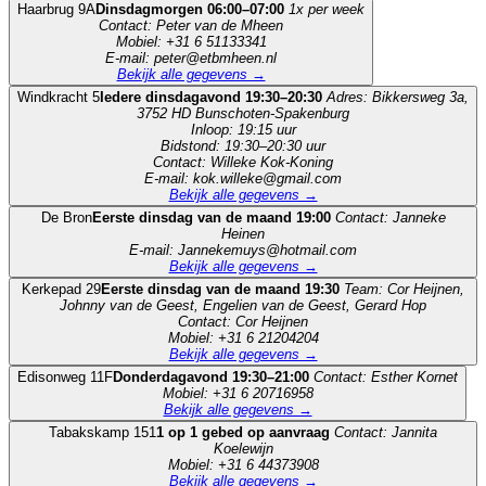
Haarbrug 9A
Dinsdagmorgen 06:00–07:00
1x per week
Contact: Peter van de Mheen
Mobiel: +31 6 51133341
E-mail: peter@etbmheen.nl
Bekijk alle gegevens →
Windkracht 5
Iedere dinsdagavond 19:30–20:30
Adres: Bikkersweg 3a,
3752 HD Bunschoten-Spakenburg
Inloop: 19:15 uur
Bidstond: 19:30–20:30 uur
Contact: Willeke Kok-Koning
E-mail: kok.willeke@gmail.com
Bekijk alle gegevens →
De Bron
Eerste dinsdag van de maand 19:00
Contact: Janneke
Heinen
E-mail: Jannekemuys@hotmail.com
Bekijk alle gegevens →
Kerkepad 29
Eerste dinsdag van de maand 19:30
Team: Cor Heijnen,
Johnny van de Geest, Engelien van de Geest, Gerard Hop
Contact: Cor Heijnen
Mobiel: +31 6 21204204
Bekijk alle gegevens →
Edisonweg 11F
Donderdagavond 19:30–21:00
Contact: Esther Kornet
Mobiel: +31 6 20716958
Bekijk alle gegevens →
Tabakskamp 151
1 op 1 gebed op aanvraag
Contact: Jannita
Koelewijn
Mobiel: +31 6 44373908
Bekijk alle gegevens →