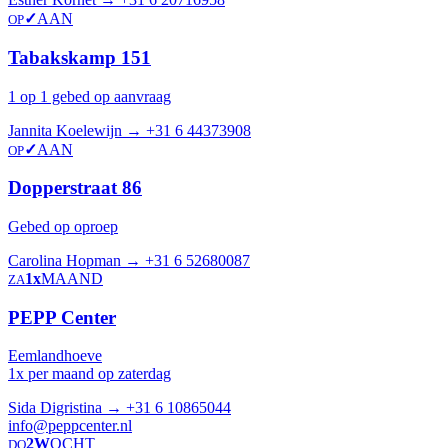
✓
AAN
OP
Tabakskamp 151
1 op 1 gebed op aanvraag
Jannita Koelewijn →
+31 6 44373908
✓
AAN
OP
Dopperstraat 86
Gebed op oproep
Carolina Hopman →
+31 6 52680087
1x
MAAND
ZA
PEPP Center
Eemlandhoeve
1x per maand op zaterdag
Sida Digristina →
+31 6 10865044
info@peppcenter.nl
2W
OCHT
DO