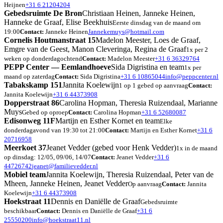
Heijnen
+31 6 21204204
Gebedsruimte De Bron
Christiaan Heinen, Janneke Heinen,
Hanneke de Graaf, Elise Beekhuis
Eerste dinsdag van de maand om
19:00
Contact:
Janneke Heinen
Jannekemuys@hotmail.com
Cornelis Houtmanstraat 15
Madelon Meester, Loes de Graaf,
Emgre van de Geest, Manon Cleveringa, Regina de Graaf
1x per 2
weken op donderdagochtend
Contact:
Madelon Meester
+31 6 36329764
PEPP Center — Eemlandhoeve
Sida Digristina en team
1x per
maand op zaterdag
Contact:
Sida Digristina
+31 6 10865044
info@peppcenter.nl
Tabakskamp 151
Jannita Koelewijn
1 op 1 gebed op aanvraag
Contact:
Jannita Koelewijn
+31 6 44373908
Dopperstraat 86
Carolina Hopman, Theresia Ruizendaal, Marianne
Muys
Gebed op oproep
Contact:
Carolina Hopman
+31 6 52680087
Edisonweg 11F
Martijn en Esther Kornet en team
Elke
donderdagavond van 19:30 tot 21:00
Contact:
Martijn en Esther Kornet
+31 6
20716958
Meerkoet 37
Jeanet Vedder (gebed voor Henk Vedder)
1x in de maand
op dinsdag: 12/05, 09/06, 14/07
Contact:
Jeanet Vedder
+31 6
44726742
jeanet@familievedder.nl
Mobiel team
Jannita Koelewijn, Theresia Ruizendaal, Peter van de
Mheen, Janneke Heinen, Jeanet Vedder
Op aanvraag
Contact:
Jannita
Koelewijn
+31 6 44373908
Hoekstraat 11
Dennis en Daniëlle de Graaf
Gebedsruimte
beschikbaar
Contact:
Dennis en Daniëlle de Graaf
+31 6
25550200
info@hoekstraat11.nl